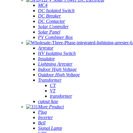
MC4
DC Isolated Switch
DC Breaker
DC Contactor
Solar Controller
Solar Panel
PV Combiner Box
Arrestor
HV Isolating Switch
Insulator
Lightning Arrester
Indoor High Voltage
Outdoor High Voltage
Transformer
CT
VT
transformer
cutout fuse
More Product
Plug
Inverter
Bell
Signal Lamp