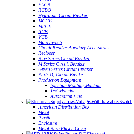
ELCB
RCBO
Hydraulic Circuit Breaker
MCCB
MPCB
ACB
VCB
Main Switch
Circuit Breaker Auxiliary Accessories
Recloser
Blue Series Circuit Breaker
M Series Circuit Breaker
Green Series Circuit Breaker
Parts Of Circuit Breake
Production Equipment
Injection Molding Machine
Test Machine
Automation Line
American Distribution Box
Metal
Plastic
Enclosure
Metal Base Plastic Cover
PV Solar Power DC Electrical