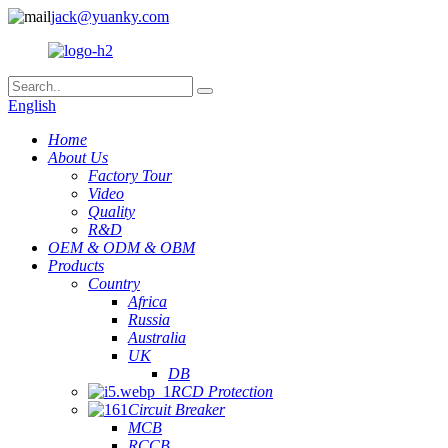
jack@yuanky.com
English
Home
About Us
Factory Tour
Video
Quality
R&D
OEM & ODM & OBM
Products
Country
Africa
Russia
Australia
UK
DB
RCD Protection
Circuit Breaker
MCB
RCCB