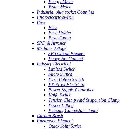
Energy Meter
Water Meter
Industrial plug socket Coupling
Photoelectric switch
Fuse
Fuse
Fuse Holder
Fuse Cutout
SPD & Arrester
Medium Voltage
SF6 Circuit Breaker
Epoxy Net Cabinet
Industry Electrical
Limited Switch
Micro Switch
Push Button Switch
EX Proof Electrical
Power Supply Controller
Knife Switch
Tension Clamp And Suspension Clamp
Power Fitting
Piercing Connector Clamp
Carbon Brush
Pneumatic Element
Quick Joint Series