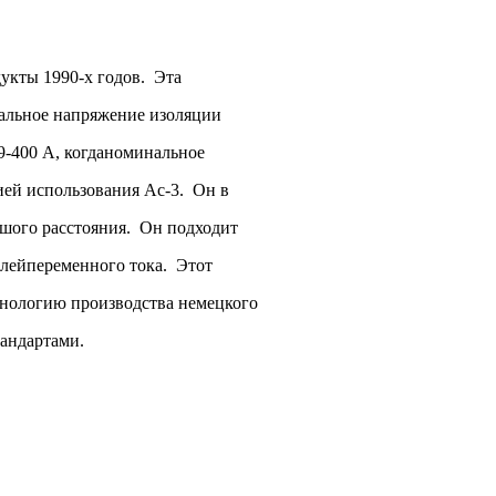
укты 1990-х годов. Эта
нальное напряжение изоляции
 9-400 А, когданоминальное
рией использования Ас-3. Он в
ьшого расстояния. Он подходит
елейпеременного тока. Этот
ехнологию производства немецкого
тандартами.