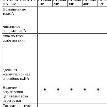
ΠΑΡΑΜΕΤΡΑ
10P
20P
30P
40P
12P
Номинальные
токи,А
минальное
напряжение,В
авка по току
срабатывания,
едельная
коммутационная
способность,КА
Наличие
peryлировки
цепителей тока
перегрузки
Тип расцепителя