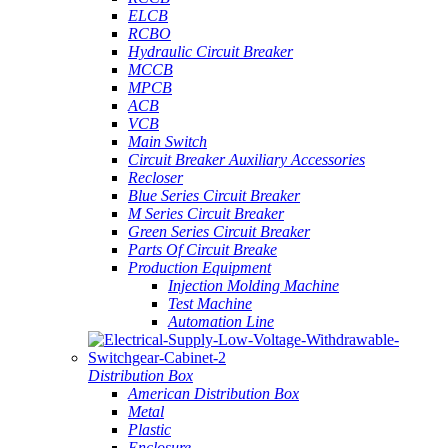
ELCB
RCBO
Hydraulic Circuit Breaker
MCCB
MPCB
ACB
VCB
Main Switch
Circuit Breaker Auxiliary Accessories
Recloser
Blue Series Circuit Breaker
M Series Circuit Breaker
Green Series Circuit Breaker
Parts Of Circuit Breake
Production Equipment
Injection Molding Machine
Test Machine
Automation Line
Distribution Box
American Distribution Box
Metal
Plastic
Enclosure