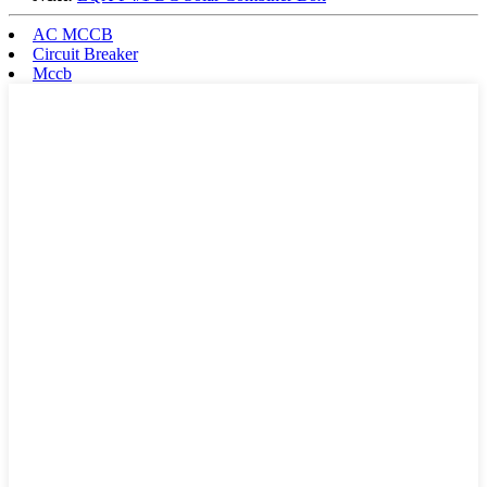
AC MCCB
Circuit Breaker
Mccb