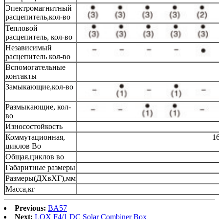
Эпектромагнитный
расцепитель,кол-во
Тепловой
расцепитель, кол-во
Независимый
расцепитель кол-во
Вспомогательные
контакты
Замыкающие,кол-во
Размыкающие, кол-
во
Износостойкость
Коммутационная,
1
циклов Во
Общая,циклов во
Габаритные размеры
Размеры(ДХвХГ),мм
Масса,кг
Previous:
BA57
Next:
LQX F4/1 DC Solar Combiner Box