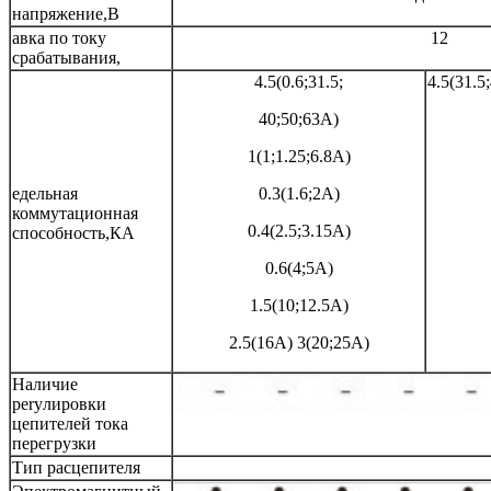
напряжение,В
авка по току
12
срабатывания,
4.5(0.6;31.5;
4.5(31.5
40;50;63A)
1(1;1.25;6.8A)
едельная
0.3(1.6;2A)
коммутационная
0.4(2.5;3.15A)
способность,КА
0.6(4;5A)
1.5(10;12.5A)
2.5(16A) 3(20;25A)
Наличие
peryлировки
цепителей тока
перегрузки
Тип расцепителя