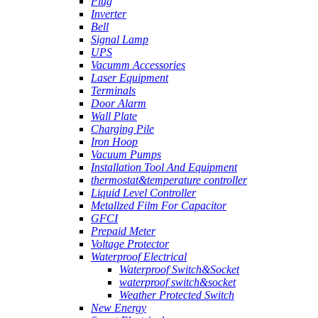
Plug
Inverter
Bell
Signal Lamp
UPS
Vacumm Accessories
Laser Equipment
Terminals
Door Alarm
Wall Plate
Charging Pile
Iron Hoop
Vacuum Pumps
Installation Tool And Equipment
thermostat&temperature controller
Liquid Level Controller
Metallzed Film For Capacitor
GFCI
Prepaid Meter
Voltage Protector
Waterproof Electrical
Waterproof Switch&Socket
waterproof switch&socket
Weather Protected Switch
New Energy