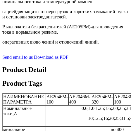
номинального тока и температурной компен
сациейдля защиты от перегрузок и коротких замыканий пуска
и остановки злектродвигателей.
Выключатели без расцепителей (АE205PM)-для проведения
тока в нормальном режиме,
оперативных вклю чений и отключений линий.
Send email to us
Download as PDF
Product Detail
Product Tags
НАИМЕНОВАНИЕ
AE2046M-
AE2046M-
AE2046M-
AE2043
ΠΑΡΑΜΕΤΡΑ
100
400
320
100
Номинальные
0.6;1.0.1.25;1.6;2.0;2.5;3.
токи,А
10;12.5;16;20;25;31.5;
минальное
до 400