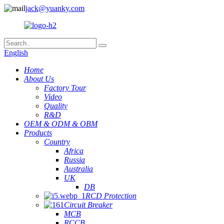
jack@yuanky.com
English
Home
About Us
Factory Tour
Video
Quality
R&D
OEM & ODM & OBM
Products
Country
Africa
Russia
Australia
UK
DB
RCD Protection
Circuit Breaker
MCB
RCCB