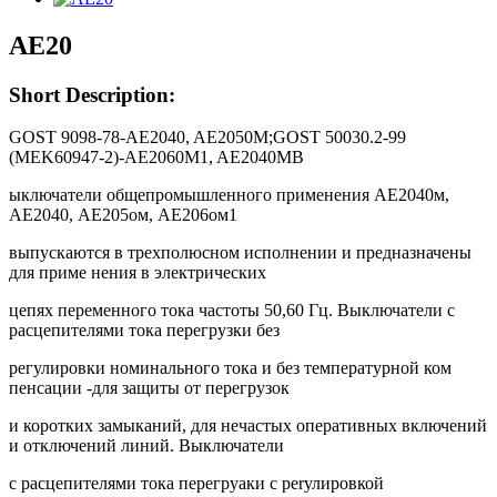
AE20
Short Description:
GOST 9098-78-AE2040, AE2050M;GOST 50030.2-99
(MEK60947-2)-AE2060M1, AE2040MВ
ыключатели общепромышленного применения АЕ2040м,
АЕ2040, АЕ205ом, АЕ206ом1
выпускаются в трехполюсном исполнении и предназначены
для приме нения в электрических
цепях переменного тока частоты 50,60 Гц. Выключатели с
расцепителями тока перегрузки без
регулировки номинального тока и без температурной ком
пенсации -для защиты от перегрузок
и коротких замыканий, для нечастых оперативных включений
и отключений линий. Выключатели
с расцепителями тока перегруаки с реrулировкой