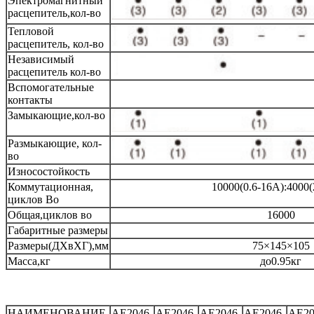
Эпектромагнитный
расцепитель,кол-во
Тепловой
расцепитель, кол-во
Независимый
расцепитель кол-во
Вспомогательные
контакты
Замыкающие,кол-во
Размыкающие, кол-
во
Износостойкость
Коммутационная,
10000(0.6-16A):4000
циклов Во
Общая,циклов во
16000
Габаритные размеры
Размеры(ДХвХГ),мм
75×145×105
Масса,кг
до0.95кг
НАИМЕНОВАНИЕ
AE2046-
AE2046-
AE2046-
AE2046-
AE20