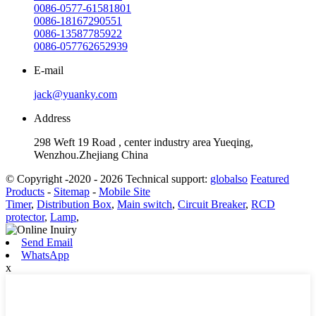
0086-0577-61581801
0086-18167290551
0086-13587785922
0086-057762652939
E-mail
jack@yuanky.com
Address
298 Weft 19 Road , center industry area Yueqing,
Wenzhou.Zhejiang China
© Copyright -2020 - 2026 Technical support:
globalso
Featured
Products
-
Sitemap
-
Mobile Site
Timer
,
Distribution Box
,
Main switch
,
Circuit Breaker
,
RCD
protector
,
Lamp
,
Send Email
WhatsApp
x