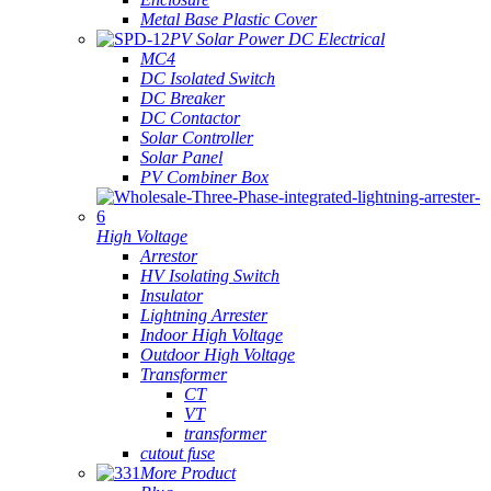
Metal Base Plastic Cover
PV Solar Power DC Electrical
MC4
DC Isolated Switch
DC Breaker
DC Contactor
Solar Controller
Solar Panel
PV Combiner Box
High Voltage
Arrestor
HV Isolating Switch
Insulator
Lightning Arrester
Indoor High Voltage
Outdoor High Voltage
Transformer
CT
VT
transformer
cutout fuse
More Product