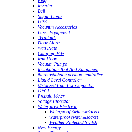
Plug
Inverter
Bell
Signal Lamp
UPS
Vacumm Accessories
Laser Equipment
Terminals
Door Alarm
Wall Plate
Charging Pile
Iron Hoop
Vacuum Pumps
Installation Tool And Equipment
thermostat&temperature controller
Liquid Level Controller
Metallzed Film For Capacitor
GFCI
Prepaid Meter
Voltage Protector
Waterproof Electrical
Waterproof Switch&Socket
waterproof switch&socket
Weather Protected Switch
New Energy