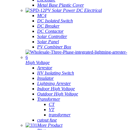
Metal Base Plastic Cover
PV Solar Power DC Electrical
MC4
DC Isolated Switch
DC Breaker
DC Contactor
Solar Controller
Solar Panel
PV Combiner Box
High Voltage
Arrestor
HV Isolating Switch
Insulator
Lightning Arrester
Indoor High Voltage
Outdoor High Voltage
Transformer
CT
VT
transformer
cutout fuse
More Product