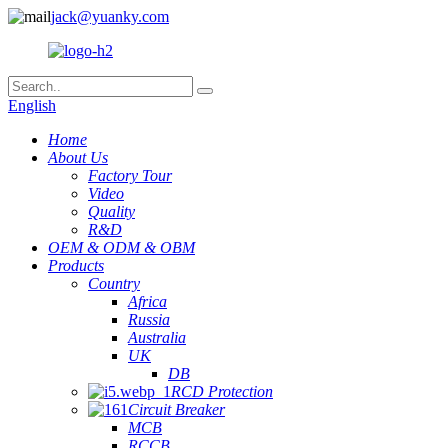
jack@yuanky.com
English
Home
About Us
Factory Tour
Video
Quality
R&D
OEM & ODM & OBM
Products
Country
Africa
Russia
Australia
UK
DB
RCD Protection
Circuit Breaker
MCB
RCCB