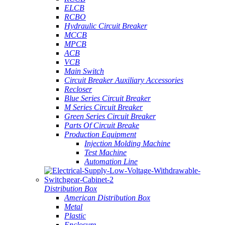
ELCB
RCBO
Hydraulic Circuit Breaker
MCCB
MPCB
ACB
VCB
Main Switch
Circuit Breaker Auxiliary Accessories
Recloser
Blue Series Circuit Breaker
M Series Circuit Breaker
Green Series Circuit Breaker
Parts Of Circuit Breake
Production Equipment
Injection Molding Machine
Test Machine
Automation Line
Distribution Box
American Distribution Box
Metal
Plastic
Enclosure