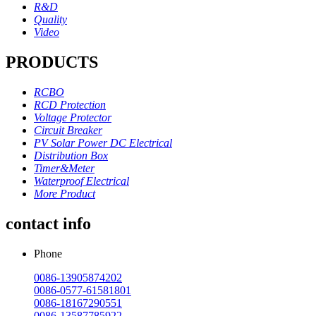
R&D
Quality
Video
PRODUCTS
RCBO
RCD Protection
Voltage Protector
Circuit Breaker
PV Solar Power DC Electrical
Distribution Box
Timer&Meter
Waterproof Electrical
More Product
contact info
Phone
0086-13905874202
0086-0577-61581801
0086-18167290551
0086-13587785922